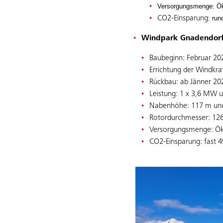
Versorgungsmenge: Ök
CO
2
-Einsparung
: run
Windpark Gnadendorf
Baubeginn: Februar 20
Errichtung der Windkr
Rückbau: ab Jänner 202
Leistung: 1 x 3,6 MW
Nabenhöhe: 117 m un
Rotordurchmesser: 12
Versorgungsmenge: Ök
CO
2
-Einsparung: fast 